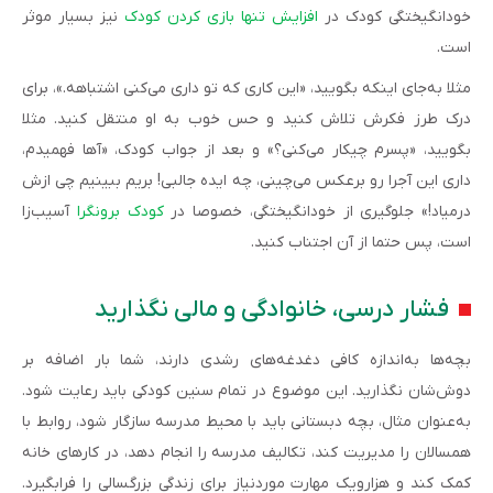
خودانگیختگی کودک در
افزایش تنها بازی کردن کودک
نیز بسیار موثر
است.
مثلا به‌جای اینکه بگویید، «این کاری که تو داری می‌کنی اشتباهه.»، برای
درک طرز فکرش تلاش کنید و حس خوب به او منتقل کنید. مثلا
بگویید، «پسرم چیکار می‌کنی؟» و بعد از جواب کودک، «آها فهمیدم،
داری این آجرا رو برعکس می‌چینی، چه ایده جالبی! بریم ببینیم چی ازش
درمیاد!» جلوگیری از خودانگیختگی، خصوصا در
کودک برونگرا
آسیب‌زا
است، پس حتما از آن اجتناب کنید.
فشار درسی، خانوادگی و مالی نگذارید
بچه‌ها به‌اندازه کافی دغدغه‌های رشدی دارند، شما بار اضافه بر
دوش‌شان نگذارید. این موضوع در تمام سنین کودکی باید رعایت شود.
به‌عنوان مثال، بچه دبستانی باید با محیط مدرسه سازگار شود، روابط با
همسالان را مدیریت کند، تکالیف مدرسه را انجام دهد، در کارهای خانه
کمک کند و هزارویک مهارت موردنیاز برای زندگی بزرگسالی را فرابگیرد.