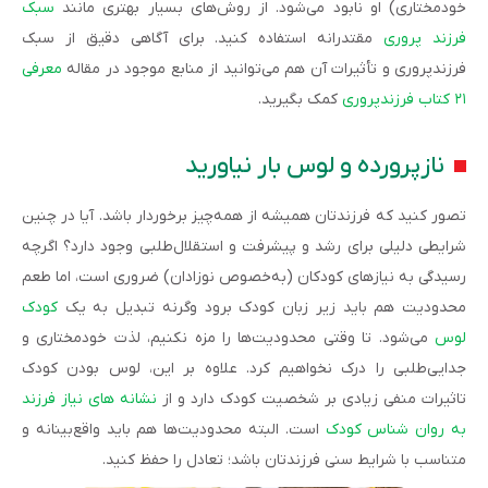
خودمختاری) او نابود می‌شود. از روش‌های بسیار بهتری مانند
سبک
فرزند پروری
مقتدرانه استفاده کنید. برای آگاهی دقیق از سبک
فرزندپروری و تأثیرات آن هم می‌توانید از منابع موجود در مقاله
معرفی
۲۱ کتاب فرزندپروری
کمک بگیرید.
نازپرورده و لوس بار نیاورید
تصور کنید که فرزندتان همیشه از همه‌چیز برخوردار باشد. آیا در چنین
شرایطی دلیلی برای رشد و پیشرفت و استقلال‌طلبی وجود دارد؟ اگرچه
رسیدگی به نیاز‌های کودکان (به‌خصوص نوزادان) ضروری است، اما طعم
محدودیت هم باید زیر زبان کودک برود وگرنه تبدیل به یک
کودک
لوس
می‌شود. تا وقتی محدودیت‌ها را مزه نکنیم، لذت خودمختاری و
جدایی‌طلبی را درک نخواهیم کرد. علاوه بر این، لوس بودن کودک
تاثیرات منفی زیادی بر شخصیت کودک دارد و از
نشانه های نیاز فرزند
به روان شناس کودک
است. البته محدودیت‌ها هم باید واقع‌بینانه و
متناسب با شرایط سنی فرزندتان باشد؛ تعادل را حفظ کنید.