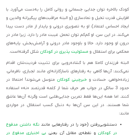
کودک بالاخره توان جدایی جسمانی و روانی کامل را به‌دست می‌آورد. با
افزایش قدرت تخیل و نمادسازی (و البته مراقبت‌های پیگیرانه والدین و
ایجاد احساس اعتماد)، او به تصویری درونی و پایدار از مادر دست پیدا
می‌کند. در این سن، او کم‌کم توان تحمل غیبت مادر را دارد، زیرا مادر در
درون او وجود دارد. حالا و باوجود مادر درونی و آرامش‌بخش، پایه‌های
محکمی برای استقلال و
مسئولیت پذیری در کودکان
شکل‌ گرفته‌است.
البته فرزندان کاملا هم با گشاده‌رویی برای تثبیت فردیت‌شان اقدام
نمی‌کنند: آن‌ها گاهی به رفتارهای ناسازگارانه‌ای مانند لجبازی، نافرمانی،
زیاده‌خواهی، حسادت و
خبرچینی کودکان
متوسل می‌شوند! احتمالا در
حدود 3 سالگی در جواب هر حرف شما از کلمه قدرتمند «نه» استفاده
کنند. اما همه این‌ها فقط تمرین جدایی‌طلبی است وگرنه آن‌ها عاشق
شما هستند. در این سن آن‌ها به دنبال کسب استقلال در مواردی
مانند:
دستشویی‌رفتن (خود را در رفتارهایی مانند
نگه داشتن مدفوع
در کودکان
و نقطه‌ی مقابل آن یعنی
بی اختیاری مدفوع در