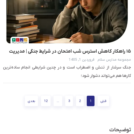
۱۵ راهکار کاهش استرس شب امتحان در شرایط جنگی | مدیریت
مجموعه مدارس سلام
فروردین 1, 1405
اضطراب امتحان
جنگ سرشار از تنش و اضطراب است و در چنین شرایطی انجام ساده‌ترین
کارها هم می‌تواند دشوار شود؛
قبلی
1
2
3
…
12
بعدی
توضیحات