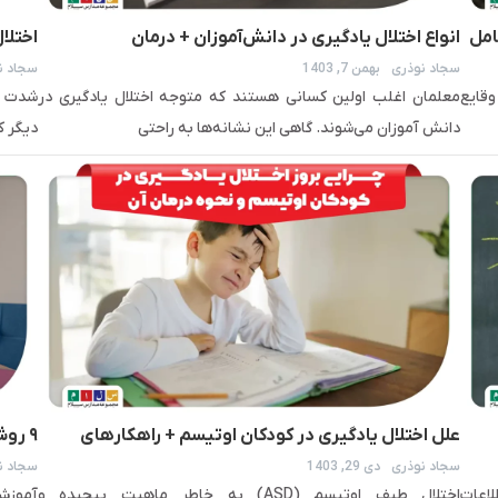
امل
انواع اختلال یادگیری در دانش‌آموزان + درمان
اختلا
سجاد نوذری
بهمن 7, 1403
سجاد ن
راهکا
قایع
معلمان اغلب اولین کسانی هستند که متوجه اختلال یادگیری در
شدت اخ
دانش‌ آموزان می‌شوند. گاهی این نشانه‌ها به راحتی
دیگر ک
علل اختلال یادگیری در کودکان اوتیسم + راهکارهای
۹ رو
سجاد نوذری
دی 29, 1403
سجاد ن
درمان
چالش‌
اطلاعات
اختلال طیف اوتیسم (ASD) به خاطر ماهیت پیچیده و
آموزش