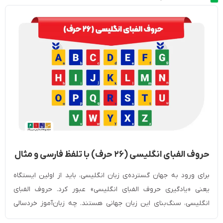
حروف الفبای انگلیسی (۲۶ حرف) با تلفظ فارسی و مثال
+ کوچک و بزرگ
برای ورود به جهان گسترده‌ی زبان انگلیسی، باید از اولین ایستگاه
یعنی «یادگیری حروف الفبای انگلیسی» عبور کرد. حروف الفبای
انگلیسی، سنگ‌بنای این زبان جهانی هستند. چه زبان‌آموز خردسالی
باشید که تازه در حال کشف دنیای حروف است و چه بزرگسالی که