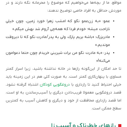
مواقع، ما از بچه‌ها می‌خواهیم که موضوع را محرمانه نگه‌ دارند و در
موردش حداقل به افراد خاصی توضیح ندهند:
عمو: «به زن‌عمو نگو که امشب زهرا خورد زمین، چون خیلی
ناراحت میشه؛ خودم فردا که همه‌چی آروم شد بهش میگم.»
مادربزرگ: «باشه بریم پارک، ولی به پدر/مادرت نگو که تا دیروقت
موندیم.»
پدر: «به مادرت نگو من برات شیرینی خریدم چون حتما دعوامون
می‌کنه!»
تا حد امکان از این‌گونه رازها در خانه نداشته باشید، زیرا اسرار کمتر
مساوی با پنهان‌کاری کمتر است. به ‌صورت‌ کلی هم در این زمینه باید
خیلی احتیاط کنید تا رازداری با
دروغگویی کودکان
اشتباه گرفته نشود.
قصد دروغگویی معمولا فریب‌دادن دیگری یا آسیب‌رساندن به او است،
اما قصد رازداری محافظت از خود و دیگری و کاهش آسیب به کمترین
سطح ممکن است.
رازهای خطرناک و آسیب زا