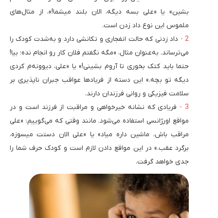
بشین» یا «علی بسه دیگه، الان بلند میشما!»، از مثال‌های
ملموس این نوع داد زدن است.
داد زدنی که حالت انفجاری و تکانشی دارد و به‌شدت کودک را
می‌ترساند. به‌عنوان مثال، «مگه نگفتم فلان کار رو انجام نده؛ بیا!
حتما باید کتک بخوری تا آروم بشینی!» یا «علی، دیوونه­‌م کردی
دیگه تو بچه.» این دسته از فریادها عواقب جبران ناپذیری بر
سلامت فیزیکی و روانی فرزندان دارند.
فریادی که نشانه خیرخواهی و مراقبت از فرزند است و در
مواقع اورژانسی استفاده می‌شود. مانند وقتی که می‌گوییم: «علی
مراقب باش، ماشین داره میاد» یا «علی الان دستت میسوزه،
برگرد عقب.» در این مواقع دادن لازم است و کودک حرف شما را
جدی خواهد گرفت.