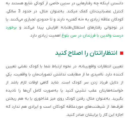
دانستن اینکه چه رفتارهایی در سنین خاصی از کودکی شایع هستند به
کنترل عصبانیت­‌تان کمک می­کند. به‌عنوان مثال، در حدود 3 سالگی،
کودکان علاقه زیادی به «نه گفتن» دارند و تا حدودی لجبازی می‌کنند. یا
در نوجوانی رفتارهای استقلال‌­طلبانه افزایش پیدا می‌کند و
برخورد
درست والدین با فرزندان در سن بلوغ
اهمیت زیادی دارد.
انتظارات­تان را اصلاح کنید
تعیین انتظارات واقع‌­بینانه، در نحوه ارتباط شما با کودک نقشی تعیین
کننده دارد. ناامیدی ما از مطابقت نداشتن تصورات‌­مان با واقعیت، یکی
از دلایل فریاد زدن سر کودک است. شاید گاهی اوقات لازم باشد از
خواسته‌های­تان عقب نشینی کنید یا به‌صورت کامل آن‌ها را نادیده
بگیرید. به‌عنوان مثال، رفتن کودک روی میز غذاخوری یا به هم ریختن
ظرف‌ها، از شیطنت‌های موردعلاقه کودکان است و ایرادی هم ندارد که
اجازه این کار را برای­شان صادر کنید.