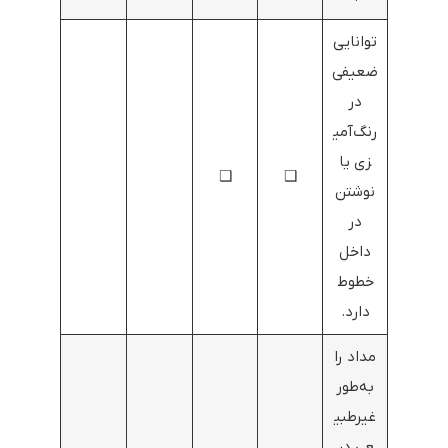
توانایی
ضعیفی
در
رنگ‌آمی
زی یا
❑
❑
نوشتن
در
داخل
خطوط
دارد.
مداد را
به‌طور
غیرطبی
عی در