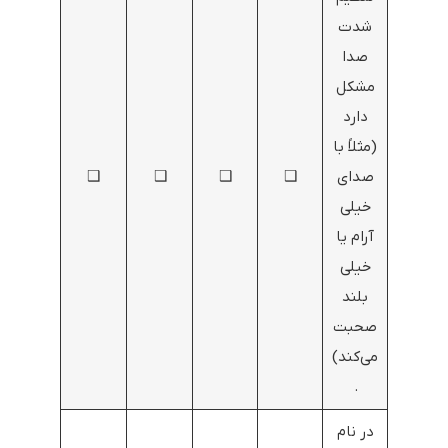
شدت
صدا
مشکل
دارد
(مثلاً با
صدای
❑
❑
❑
❑
خیلی
آرام یا
خیلی
بلند
صحبت
می‌کند)
.
در نام