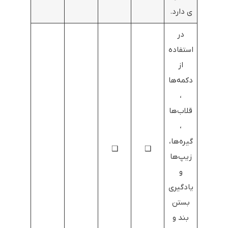
ی دارد.
در
استفاده
از
دکمه‌ها
،
قلاب‌ها
،
گیره‌ها،
❑
❑
زیپ‌ها
و
یادگیری
بستن
بند و