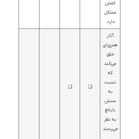
کفش
مشکل
دارد.
آثار
هنری‌ای
خلق
می‌کند
که
نسبت
❑
❑
به
سنش
نابالغ
به نظر
می‌رسند
.