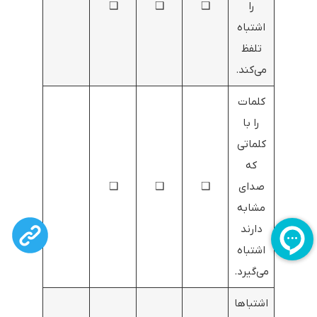
را
❑
❑
❑
اشتباه
تلفظ
می‌کند.
کلمات
را با
کلماتی
که
صدای
❑
❑
❑
مشابه
دارند
اشتباه
می‌گیرد.
اشتباها