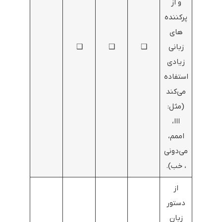
و از
پرکننده‌
های
زبانی
❑
❑
❑
زیادی
استفاده
می‌کند
(مثل:
ااا،
اممم،
می‌دونی
، خب).
از
دستور
زبان