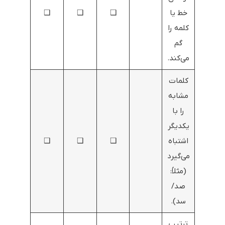
خط یا
❑
❑
❑
کلمه را
گم
می‌کند.
کلمات
مشابه
را با
یکدیگر
اشتباه
❑
❑
❑
می‌گیرد
(مثلاً:
صد/
سد).
ترتیب