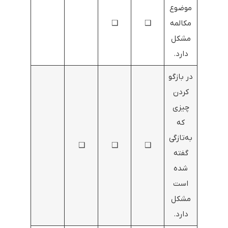
موضوع
مکالمه
❑
❑
مشکل
دارد.
در بازگو
کردن
چیزی
که
به‌تازگی
❑
❑
❑
گفته
شده
است
مشکل
دارد.