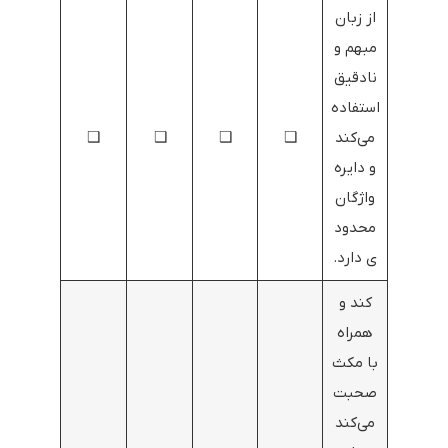
از زبان
مبهم و
نادقیق
استفاده
می‌کند
❑
❑
❑
❑
و دایره
واژگان
محدود
ی دارد.
کند و
همراه
با مکث
صحبت
می‌کند