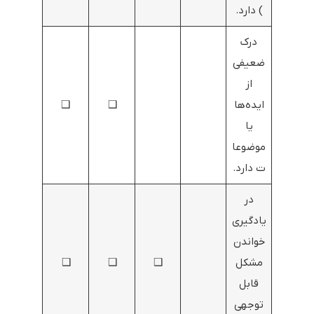
) دارد.
درک
ضعیفی
از
ایده‌ها
❑
❑
یا
موضوعا
ت دارد.
در
یادگیری
خواندن
مشکل
❑
❑
❑
قابل
توجهی