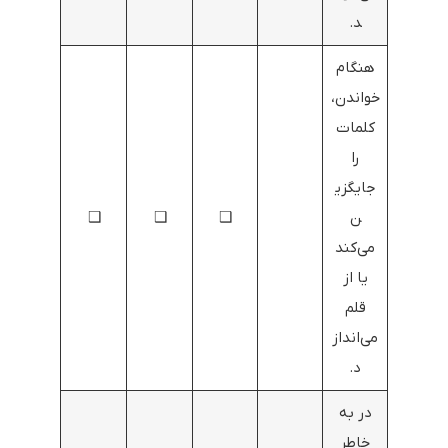
د.
هنگام
خواندن،
کلمات
را
جایگزی
ن
❑
❑
❑
می‌کند
یا از
قلم
می‌انداز
د.
در به
خاطر