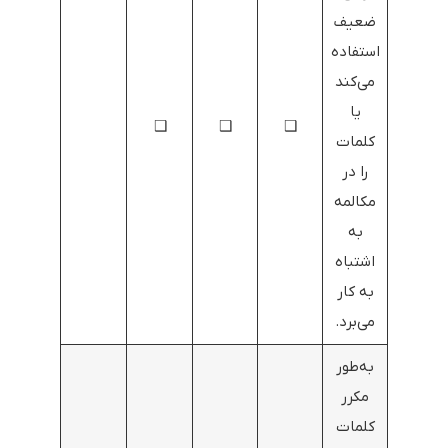
ضعیف
استفاده
می‌کند
یا
❑
❑
❑
کلمات
را در
مکالمه
به
اشتباه
به کار
می‌برد.
به‌طور
مکرر
کلمات