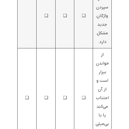
سپردن
واژگان
❑
❑
❑
جدید
مشکل
دارد.
از
خواندن
بیزار
است و
از آن
اجتناب
❑
❑
❑
❑
می‌کند
یا با
بی‌میلی