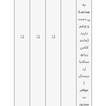
به
هماهنگ
ی دست
و چشم
دارند
❑
❑
❑
(مانند
کلاس
پیانو،
بسکتبا
ل،
بیسبال
)
موفقی
ت
محدود