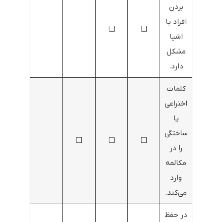
بردن
افراد یا
❑
❑
اشیا
مشکل
دارد.
کلمات
اختراعی
یا
ساختگی
❑
❑
❑
را در
مکالمه
وارد
می‌کند.
در حفظ