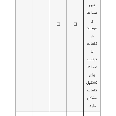
بین
صداها
ی
❑
❑
موجود
در
کلمات
یا
ترکیب
صداها
برای
تشکیل
کلمات
مشکل
دارد.