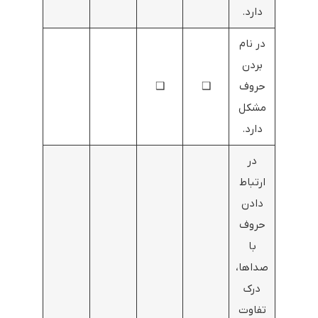
دارد.
در نام
بردن
حروف
❑
❑
مشکل
دارد.
در
ارتباط
دادن
حروف
با
صداها،
درک
تفاوت