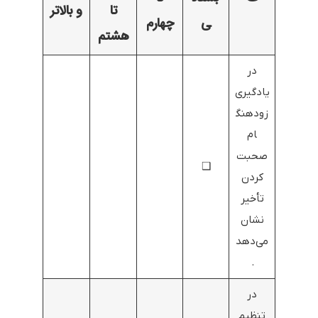
تا
و بالاتر
ی
چهارم
هشتم
در
یادگیری
زودهنگ
ام
صحبت
❑
کردن
تأخیر
نشان
می‌دهد
.
در
تنظیم