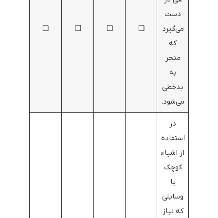
دست
می‌گیرد
❑
❑
❑
❑
که
منجر
به
بدخطی
می‌شود.
در
استفاده
از اشیاء
کوچک
یا
وسایلی
که نیاز