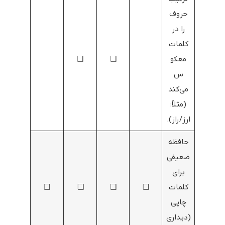
حروف
را در
کلمات
معکو
❑
❑
س
می‌کند
(مثلاً:
ارز/راز).
حافظه
ضعیفی
برای
کلمات
❑
❑
❑
❑
چاپی
(دیداری