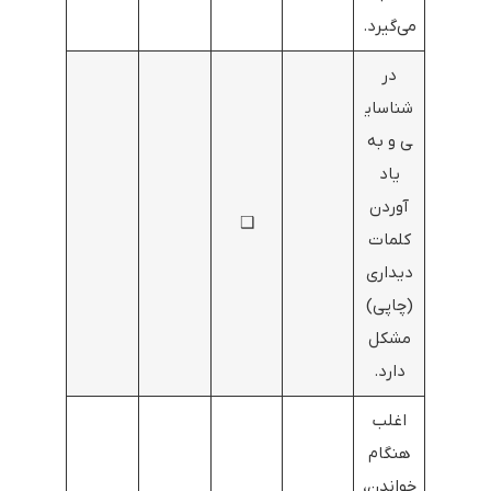
می‌گیرد.
در
شناسای
ی و به
یاد
آوردن
❑
کلمات
دیداری
(چاپی)
مشکل
دارد.
اغلب
هنگام
خواندن،