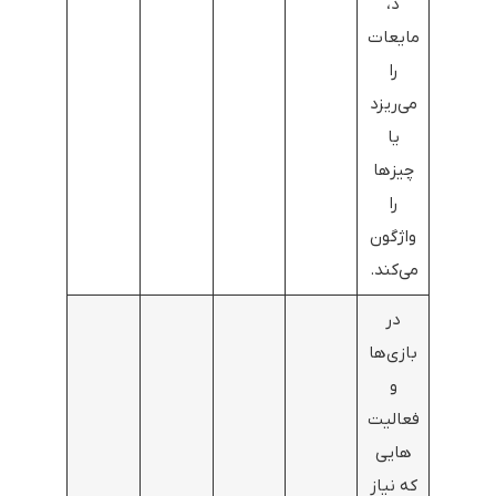
د،
مایعات
را
می‌ریزد
یا
چیزها
را
واژگون
می‌کند.
در
بازی‌ها
و
فعالیت‌
هایی
که نیاز