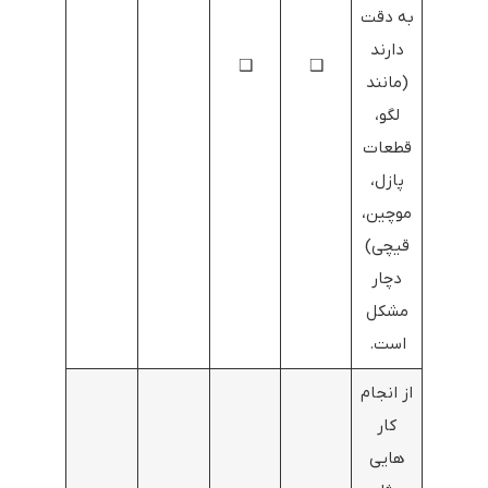
به دقت
دارند
❑
❑
(مانند
لگو،
قطعات
پازل،
موچین،
قیچی)
دچار
مشکل
است.
از انجام
کار
هایی