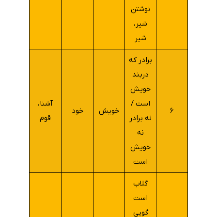
نوشتن
شیر،
شیر
برادر که
دربند
خویش
است /
آشنا،
۶
خویش
خود
نه برادر
قوم
نه
خویش
است
گلاب
است
گویی