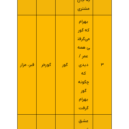
به جان
مشتری
بهرام
که گور
می‌گرفت
ی همه
عمر /
۳
دیدی
گور
گورخر
قبر، مزار
که
چگونه
گور
بهرام
گرفت
عشـق