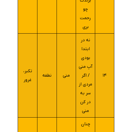
برندت
چو
رحمت
بری
نه در
ابتدا
بودی
آبِ منی
تکبر،
۱۴
/ اگر
منی
نطفه
غرور
مردی از
سر به
در کن
منی
چنان