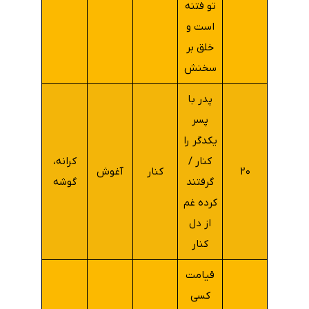
تو فتنه
است و
خلق بر
سخنش
پدر با
پسر
یکدگر را
کنار /
کرانه،
۲۰
کنار
آغوش
گرفتند
گوشه
کرده غم
از دل
کنار
قیامت
کسی