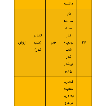
داشت
اگر
شب‌ها
همه
قدر
تقدیر
۲۴
بودی /
قدر
(شب
ارزش
شبِ
قدر)
قدر
بی‌قدر
بودی
کسان،
سفینه
به دریا
برند و