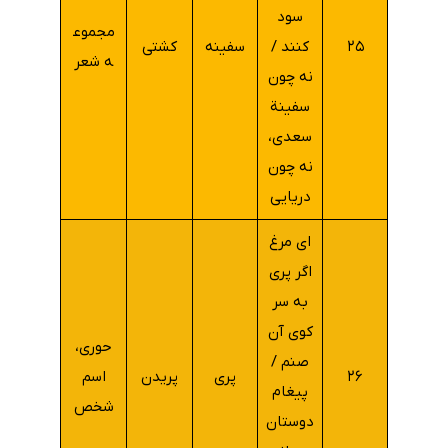
سود
مجموع
۲۵
کنند /
سفینه
کشتی
ه شعر
نه چون
سفینة
سعدی،
نه چون
دریایی
ای مرغ
اگر پری
به سر
کوی آن
حوری،
صنم /
۲۶
پری
پریدن
اسم
پیغام
شخص
دوستان