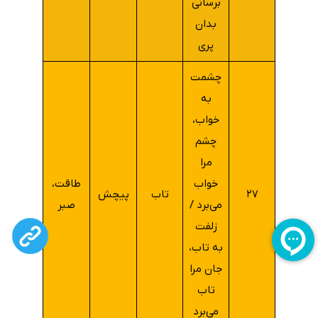
برسانی
بدان
پری
چشمت
به
خواب،
چشم
مرا
خواب
طاقت،
۲۷
تاب
پیچش
می‌برد /
صبر
زلفت
به تاب،
جان مرا
تاب
می‌برد