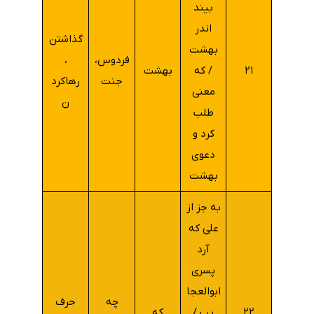
بیند
اندر
گذاشتن
بهشت
فردوس،
،
۲۱
/ که
بهشت
جنت
رهاکرد
معنی
ن
طلب
کرد و
دعوی
بهشت
به جز از
علی که
آرد
پسری
ابوالعجا
چه
حرف
۲۲
یب /
که