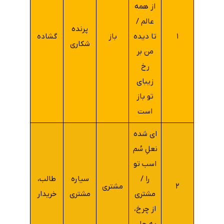
از همه
عالم /
پرنده
۱
تا دیده
باز
گشاده
شکاری
من بر
رخ
زیبای
تو باز
است
ای شده
نعلِ سُم
اسب تو
را /
سیاره
طالب،
۲
مشتری
مشتری
مشتری
خریدار
از چرخ،