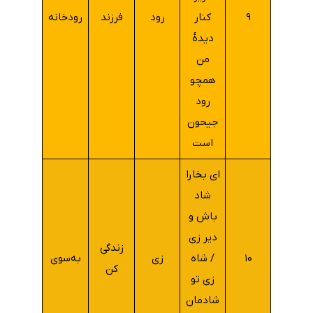
۹
کنار
رود
فرزند
رودخانه
دیدۀ
من
همچو
رود
جیحون
است
ای بخارا
شاد
باش و
دیر زی
زندگی
۱۰
/ شاه
زی
به‌سوی
کن
زی تو
شادمان