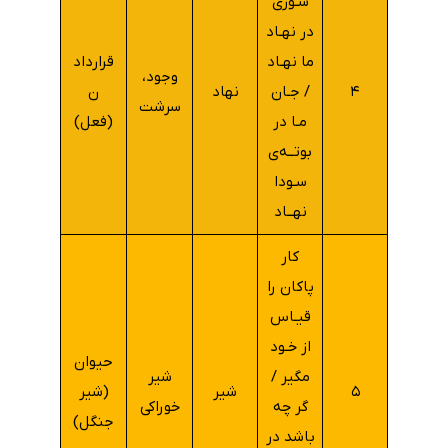
شـوری
در نهـاد
ما نهـاد
قرارداد
وجود،
۴
/ جـان
نهاد
ن
سرشت
مـا در
(فعل)
بوتــه‌ی
سـودا
نهــاد
کار
پاکان را
قیـاس
از خـود
حیوان
مگیر /
شیر
۵
شیر
(شیر
گر چه
خوراکی
جنگل)
باشد در