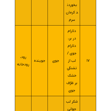
بخوردن
د کرمان
سرم
دلارام
در بر،
دلارام
جوی /
رود،
۱۷
لب از
جوی
جوینده
رودخانه
تشنگی
خشک
بر طَرْف
جوی
شکر لب
جوانی