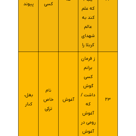
کسی
پیوند
که علم
کند به
عالم
شهدای
کربلا را
ز فرمان
برانم
کسی
گوش
نام
داشت /
بغل،
۲۳
آغوش
خاص
که
کنار
ترکی
آغوش
رومی در
آغوش