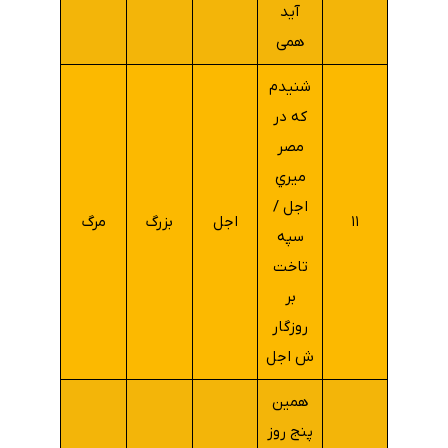
آید
همی
شنيدم
كه در
مصر
ميري
اجل /
۱۱
اجل
بزرگ
مرگ
سپه
تاخت
بر
روزگار
ش اجل
همین
پنج روز