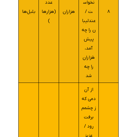
نخواس
عدد
۸
ت /
هزاران
(هزارها
بلبل‌ها
عندلیبا
)
ن را چه
پیش
آمد،
هَزاران
را چه
شد
از آن
دمی که
ز چشمم
برفت
رود /
عزیز