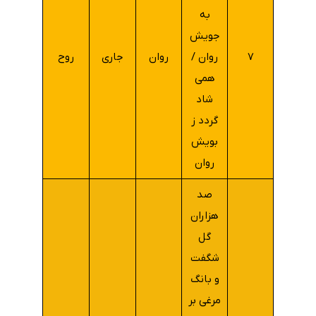
به
جویش
۷
روان /
روان
جاری
روح
همی
شاد
گردد ز
بویش
روان
صد
هزاران
گل
شگفت
و بانگ
مرغی بر