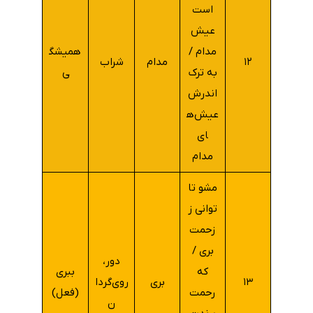
است
عیش
مدام /
همیشگ
۱۲
مدام
شراب
به ترک
ی
اندرش
عیش‌ه
ای
مدام
مشو تا
توانی ز
زحمت
بری /
دور،
که
ببری
۱۳
بری
روی‌گردا
رحمت
(فعل)
ن