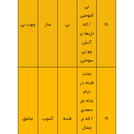
نی
آموختی
۱۸
/ که
نی
ساز
چوب نی
دل‌ها بر
آتش
چو نی
سوختی
نماند
فتنه در
ایام
شاه جز
سعدی
۱۹
/ که بر
فتنه
آشوب
عاشق
جمال