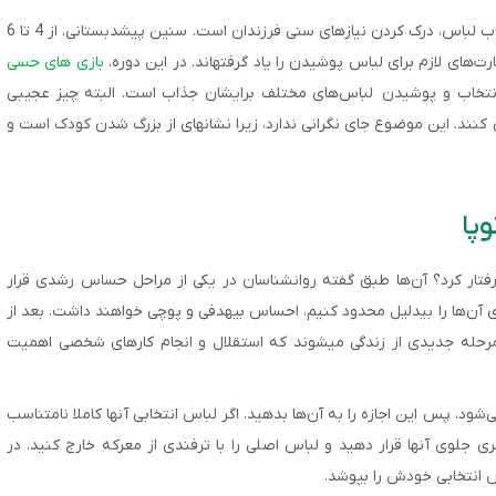
اولین قدم برای پایان دادن به مشاجرات بر سر مسئله انتخاب لباس، درک کردن نیازهای سنی فرزندان است. سنین پیش­دبستانی، از 4 تا 6
ت‌های لازم برای لباس پوشیدن را یاد گرفته­اند. در این دوره،
بازی های حسی
انتخاب و پوشیدن لباس‌های مختلف برای­شان جذاب است. البته چیز عجیبی
ب لباس پافشاری کنند. این موضوع جای نگرانی ندارد، زیرا نشانه­ای از بزرگ شدن کودک است و
پا
 کمتر از 3-4 ساله چگونه باید رفتار کرد؟ آن‌ها طبق گفته روان­شناسان در یکی از مراحل حساس رشدی قرار
های آن‌ها را بی­دلیل محدود کنیم، احساس بی­هدفی و پوچی خواهند داشت. بعد از
رد مرحله جدیدی از زندگی می­شوند که استقلال و انجام کارهای شخصی اهمیت
د، پس این اجازه را به آن‌ها بدهید. اگر لباس انتخابی آن­ها کاملا نامتناسب
ری جلوی آن­ها قرار دهید و لباس اصلی را با ترفندی از معرکه خارج کنید. در
س انتخابی خودش را بپوشد.