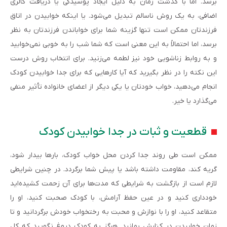
برسد. اما با گذشت زمان به دلیل ایجاد پوسیدگی یا دریافت کالری
اضافی، به یک روش ناسالم تبدیل می‌شود. یا اینکه خوابیدن در اتاق
فرزندتان ممکن است تنها گزینه شما برای خواباندن فرزندتان به نظر
برسد، اما احتمالاً به این معنی است که شما شب را به خوبی نمی‌خوابید
و به روابط زناشویی خود نیز لطمه می‌زنید. برای انتخاب روش درست
این نکته را در نظر بگیرید که آیا کارهایی که برای جدا خوابیدن کودک
انجام می‌دهید، خواب خودتان یا یکی دیگر از اعضای خانواده تأثیر منفی
می‌گذارد یا خیر.
قطعیت و ثبات در جدا خوابیدن کودک
ممکن است طی روند جدا کردن محل خواب کودک، بارها بیدار شود،
گریه کند، مقاومت داشته باشد یا پیش شما برگردد. در چنین شرایطی
لازم است از بازگشت به شرایطی که مدت‌ها برای آن زحمت کشیده‌اید
خودداری کنید و در عین حفظ آرامش، با کودک صحبت کنید، او را
متقاعد کنید، او را با نوازش و محبت به رختخواب خودش برگردانید و تا
زمان خوابیدن در کنارش بمانید. هرگز به کودک دروغ نگویید که کل