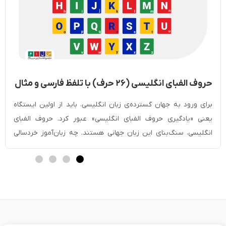
حروف الفبای انگلیسی (۲۶ حرف) با تلفظ فارسی و مثال
+ کوچک و بزرگ
برای ورود به جهان گسترده‌ی زبان انگلیسی، باید از اولین ایستگاه
یعنی «یادگیری حروف الفبای انگلیسی» عبور کرد. حروف الفبای
انگلیسی، سنگ‌بنای این زبان جهانی هستند. چه زبان‌آموز خردسالی
باشید که تازه در حال کشف دنیای حروف است و چه بزرگسالی که
قصد دارد مهارت‌های ارتباطی خود را بهبود ببخشد، تسلط بر الفبا
نخستین قدم […]