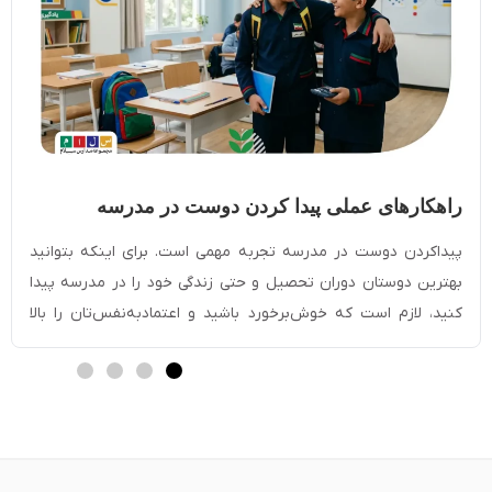
راهکار‎های عملی پیدا کردن دوست در مدرسه
[مخصوص دانش آموزان]
پیداکردن دوست در مدرسه تجربه مهمی است. برای اینکه بتوانید
بهترین دوستان دوران تحصیل و حتی زندگی خود را در مدرسه پیدا
کنید، لازم است که خوش‌برخورد باشید و اعتمادبه‌نفس‌تان را بالا
ببرید. با صحبت‌کردن با دیگران، لبخند‌زدن و داشتن چهره‌ای گشاده
می‌توانید به‌راحتی دوست پیدا کنید. شرکت در فعالیت‌های گروهی یا
کمک‌کردن به دیگران […]