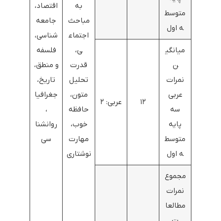
به
اقتصاد،
متوسط
مباحث
جامعه‌
ه اول
اجتماع
شناسی،
میانگی
ی،
فلسفه
ن
قدرت
و منطق،
نمرات
تحلیل
تاریخ،
عربی
متون،
جغرافیا
۱۲
عربی: ۲
سه
حافظه
،
پایه
خوب،
روانشنا
متوسط
مهارت
سی
ه اول
نوشتاری
مجموع
نمرات
مطالعا
ت