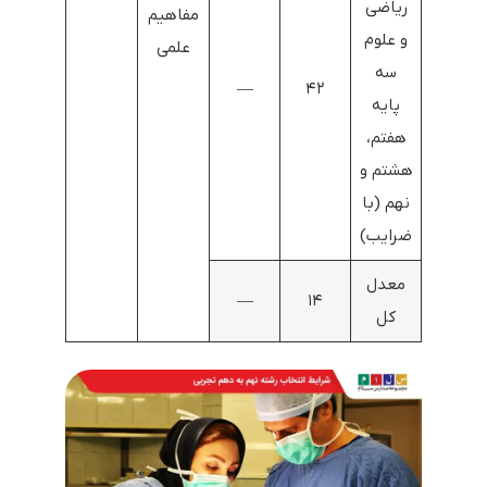
ریاضی
مفاهیم
و علوم
علمی
سه
—
۴۲
پایه
هفتم،
هشتم و
نهم (با
ضرایب)
معدل
—
۱۴
کل