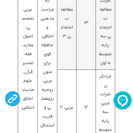
نمرات
به
مطالعا
مطالعا
مباحث
عربی
ت
ت
مذهبی
تخصص
۱۳
اجتماع
اجتماع
و
ی،
ی سه
ی: ۳
اخلاقی،
اصول
پایه
حافظه
عقاید،
متوسط
قوی
فقه،
ه اول
برای
تفسیر
متون
قرآن،
میانگی
عربی،
علوم
ن
روحیه
حدیث،
نمرات
پژوهش
اخلاق
عربی
۱۲
عربی: ۲
ی و
اسلامی
سه
قدرت
پایه
استدلال
متوسط