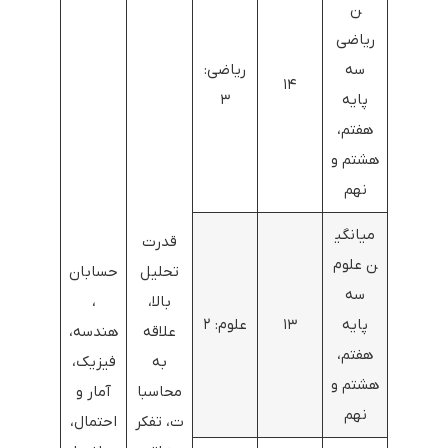
ن
ریاضی
سه
ریاضی:
۱۴
پایه
۳
هفتم،
هشتم و
نهم
میانگی
قدرت
ن علوم
تحلیل
حسابان
سه
بالا،
،
پایه
۱۳
علوم: ۲
علاقه
هندسه،
هفتم،
به
فیزیک،
هشتم و
محاسبا
آمار و
نهم
ت، تفکر
احتمال،