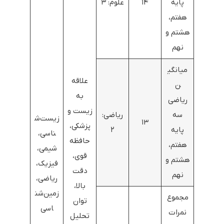
پایه
۱۴
علوم: ۳
هفتم،
هشتم و
نهم
میانگی
علاقه
ن
به
ریاضی
زیست و
سه
ریاضی:
زیست‌ش
۱۳
پزشکی،
پایه
۲
ناسی،
حافظه
هفتم،
شیمی،
قوی،
هشتم و
فیزیک،
دقت
نهم
ریاضی،
بالا،
زمین‌شن
مجموع
توان
اسی
نمرات
تحلیل