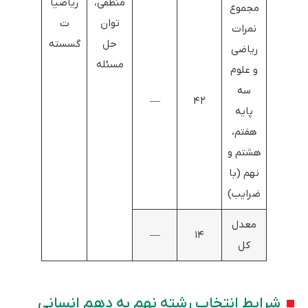
منطقی،
ریاضیا
مجموع
توان
ت
نمرات
حل
گسسته
ریاضی
مسئله
و علوم
سه
—
۴۲
پایه
هفتم،
هشتم و
نهم (با
ضرایب)
معدل
—
۱۴
کل
شرایط انتخاب رشته نهم به دهم انسانی