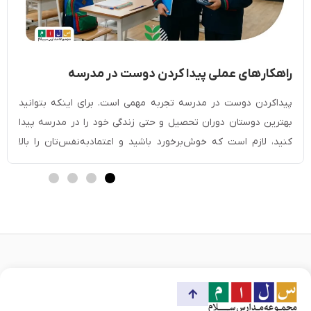
راهکار‎های عملی پیدا کردن دوست در مدرسه
[مخصوص دانش آموزان]
پیداکردن دوست در مدرسه تجربه مهمی است. برای اینکه بتوانید
بهترین دوستان دوران تحصیل و حتی زندگی خود را در مدرسه پیدا
کنید، لازم است که خوش‌برخورد باشید و اعتمادبه‌نفس‌تان را بالا
ببرید. با صحبت‌کردن با دیگران، لبخند‌زدن و داشتن چهره‌ای گشاده
می‌توانید به‌راحتی دوست پیدا کنید. شرکت در فعالیت‌های گروهی یا
کمک‌کردن به دیگران […]