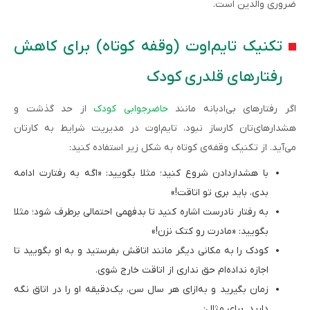
ضروری والدین است.
تکنیک تایم‌اوت (وقفه کوتاه) برای کاهش
رفتارهای قلدری کودک
اگر رفتارهای بی‌ادبانه مانند
حاضرجوابی کودک
از حد گذشت و
هشدارهای‌تان کارساز نبود، تایم‌اوت در مدیریت شرایط به‌ کارتان
می‌آید. از تکنیک وقفه‌‌ی کوتاه به شکل زیر استفاده کنید:
با هشداردادن شروع کنید؛ مثلا بگویید: «اگه به رفتارت ادامه
بدی، باید بری تو اتاقت!»
به رفتار نادرست اشاره کنید تا بدفهمی احتمالی برطرف شود؛ مثلا
بگویید: «مادرت رو کتک نزن!»
کودک را به مکانی دیگر مانند اتاقش بفرستید و به او بگویید تا
اجازه نداده‌ام حق نداری از اتاقت خارج شوی.
زمان بگیرید و به‌ازای هر سال سن، یک‌دقیقه او را در اتاق نگه
دارید. برای مثال: