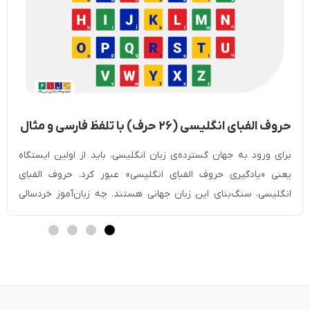
حروف الفبای انگلیسی (۲۶ حرف) با تلفظ فارسی و مثال
+ کوچک و بزرگ
برای ورود به جهان گسترده‌ی زبان انگلیسی، باید از اولین ایستگاه
یعنی «یادگیری حروف الفبای انگلیسی» عبور کرد. حروف الفبای
انگلیسی، سنگ‌بنای این زبان جهانی هستند. چه زبان‌آموز خردسالی
باشید که تازه در حال کشف دنیای حروف است و چه بزرگسالی که
قصد دارد مهارت‌های ارتباطی خود را بهبود ببخشد، تسلط بر الفبا
نخستین قدم […]