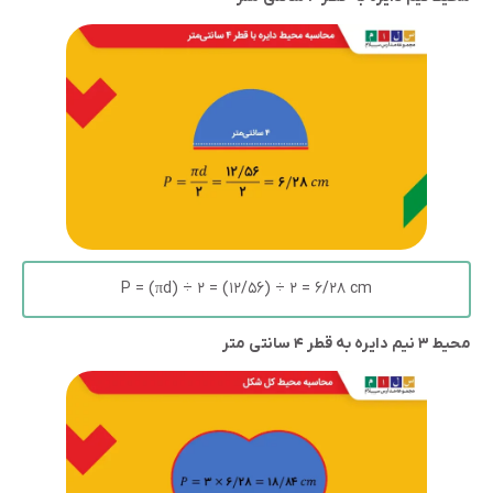
P = (πd) ÷ ۲ = (۱۲/۵۶) ÷ ۲ = ۶/۲۸ cm
محیط ۳ نیم دایره به قطر ۴ سانتی متر