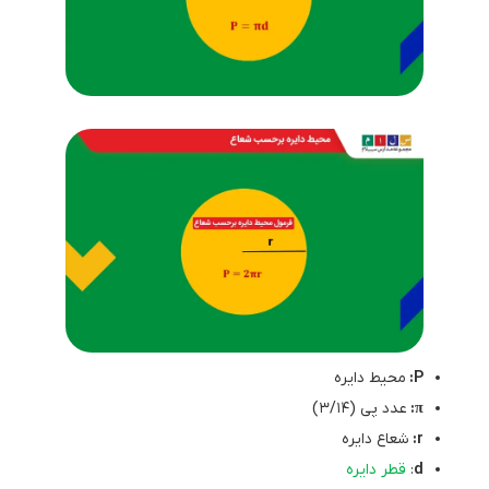
P:
محیط دایره
π:
عدد پی (۳/۱۴)
r:
شعاع دایره
d
:
قطر دایره