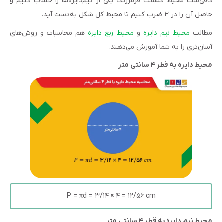
کافی‌ست محیط قسمت قرمزرنگ یکی از نیم‌دایره‌ها را حساب کنیم و
حاصل آن را در ۳ ضرب کنیم تا محیط کل شکل به‌دست آید.
مطالب
محیط نیم دایره
و
محیط ربع دایره
هم محاسبات و روش‌های
آسان‌تری را به شما آموزش می‌دهند.
محیط دایره به قطر ۴ سانتی متر
P = πd = ۳/۱۴
×
۴ = ۱۲/۵۶ cm
محیط نیم دایره به قطر ۴ سانتی متر