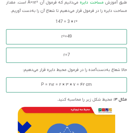
طبق آموزش
مساحت دایره
می‌دانیم که فرمول آن A=πr² است. مقدار
مساحت دایره را در فرمول قرار می‌دهیم تا شعاع آن را به‌دست آوریم.
147 = 3
×
r²
r²=49
r=7
حالا شعاع به‌دست‌آمده را در فرمول محیط دایره قرار می‌دهیم:
P = ۲πr = ۲
×
۳
×
۷ = ۴۲ cm
مثال ۳:
محیط شکل زیر را محاسبه کنید.