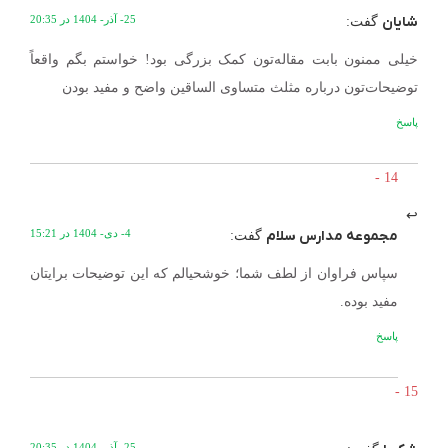
شایان
25- آذر- 1404 در 20:35
گفت:
خیلی ممنون بابت مقاله‌تون کمک بزرگی بود! خواستم بگم واقعاً
توضیحات‌تون درباره مثلث متساوی الساقین واضح و مفید بودن
پاسخ
مجموعه مدارس سلام
4- دی- 1404 در 15:21
گفت:
سپاس فراوان از لطف شما؛ خوشحیالم که این توضیحات برایتان
مفید بوده.
پاسخ
25- آذر- 1404 در 20:35