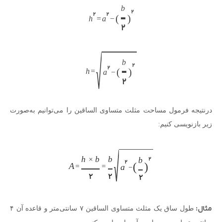
b
۲
۲
۲
(
)
h
=
a
−
۲
b
۲
۲
(
)
h
=
a
−
۲
درنتیجه فرمول مساحت مثلث متساوی الساقین را می‌توانیم به‌صورت
زیر بازنویسی کنیم:
h
b
b
×
b
۲
۲
(
)
A
=
=
a
−
۲
۲
۲
مثال:
طول ساق یک مثلث متساوی الساقین ۷ سانتی‌متر و قاعده آن ۴