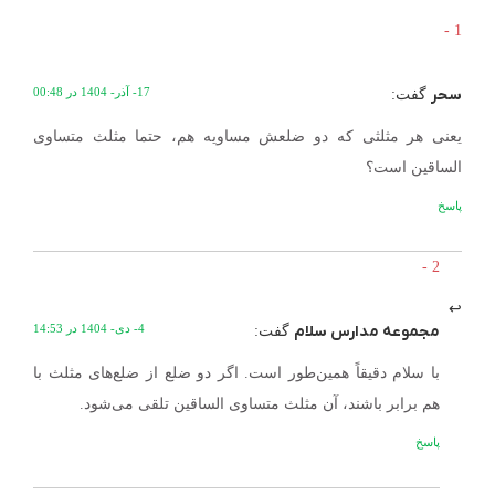
سحر
17- آذر- 1404 در 00:48
گفت:
یعنی هر مثلثی که دو ضلعش مساویه هم، حتما مثلث متساوی
الساقین است؟
پاسخ
مجموعه مدارس سلام
4- دی- 1404 در 14:53
گفت:
با سلام دقیقاً همین‌طور است. اگر دو ضلع از ضلع‌های مثلث با
هم برابر باشند، آن مثلث متساوی الساقین تلقی می‌شود.
پاسخ