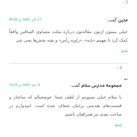
متین
17- آذر- 1404 در 00:49
گفت:
خیلی ممنون ازتون مقاله‌تون درباره مثلث متساوی الساقین واقعاً
کمک کرد تا بفهمم «پایه»، «زاویه رأس» و بقیه بخش‌ها یعنی چی
پاسخ
مجموعه مدارس سلام
4- دی- 1404 در 14:54
گفت:
با سلام خیلی ممنونیم از لطف شما؛ خوشحیالم که ساختار و
قسمت‌های هندسی برایتان شفاف شده است. امیدوارم در
مباحث بعدی نیز همراهتان باشیم.
پاسخ