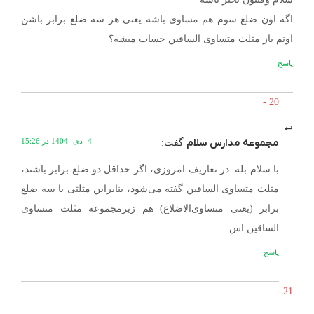
اگه اون ضلع سوم هم مساوی باشه یعنی هر سه ضلع برابر باشن
اونم باز مثلث متساوی الساقین حساب میشه؟
پاسخ
مجموعه مدارس سلام
4- دی- 1404 در 15:26
گفت:
با سلام بله. در تعاریف امروزی، اگر حداقل دو ضلع برابر باشند،
مثلث متساوی الساقین گفته می‌شود، بنابراین مثلثی با سه ضلع
برابر (یعنی متساوی‌الاضلاع) هم زیرمجموعه مثلث متساوی
الساقین اس
پاسخ