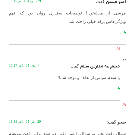
امیر حسین
29- آذر- 1404 در 19:15
گفت:
مرسی از مقاله‌تون! توضیحات به‌قدری روان بود که فهم
ویژگی‌هاش برام خیلی راحت شد
پاسخ
مجموعه مدارس سلام
4- دی- 1404 در 15:27
گفت:
با سلام سپاس از لطف و توجه شما!
پاسخ
سحر
29- آذر- 1404 در 19:18
گفت:
سوال وقت بخیر یه سوال داشتم وقتی دو ضلع برابر باعث می‌شه