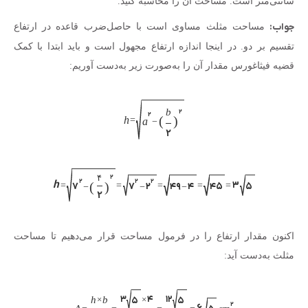
سانتی‌متر است. مساحت آن را محاسبه کنید.
جواب:
مساحت مثلث مساوی است با حاصل‌ضرب قاعده در ارتفاع
تقسیم بر دو. در اینجا اندازه ارتفاع مجهول است و باید ابتدا با کمک
قضیه فیثاغورس مقدار آن را به‌صورت زیر به‌دست آوریم:
b
۲
۲
(
)
h
=
a
−
۲
۴
۲
۲
۲
۲
h
۳
(
)
۷
۷
۲
۴۹
۴
۴۵
۵
=
=
=
=
=
−
−
−
۲
اکنون مقدار ارتفاع را در فرمول مساحت قرار می‌دهیم تا مساحت
مثلث به‌دست آید:
۳
۴
۱۲
h
b
×
×
۵
۵
۲