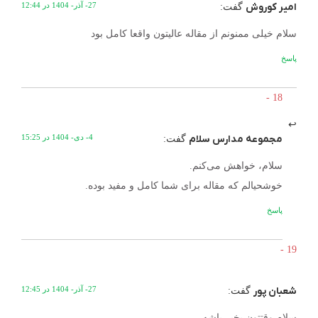
امیر کوروش
27- آذر- 1404 در 12:44
گفت:
سلام خیلی ممنونم از مقاله عالیتون واقعا کامل بود
پاسخ
مجموعه مدارس سلام
4- دی- 1404 در 15:25
گفت:
سلام، خواهش می‌کنم.
خوشحیالم که مقاله برای شما کامل و مفید بوده.
پاسخ
شعبان پور
27- آذر- 1404 در 12:45
گفت:
سلام وقتتون بخیر باشه