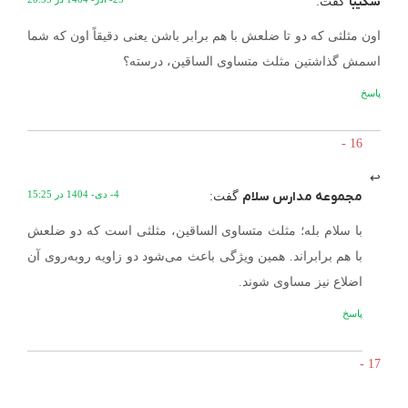
شکیبا
گفت:
اون مثلثی که دو تا ضلعش با هم برابر باشن یعنی دقیقاً اون که شما
اسمش گذاشتین مثلث متساوی الساقین، درسته؟
پاسخ
مجموعه مدارس سلام
4- دی- 1404 در 15:25
گفت:
با سلام بله؛ مثلث متساوی الساقین، مثلثی است که دو ضلعش
با هم برابر‌اند. همین ویژگی باعث می‌شود دو زاویه روبه‌روی آن
اضلاع نیز مساوی شوند.
پاسخ