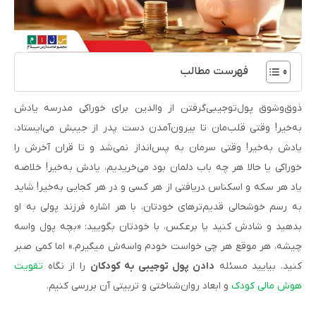
فهرست مطالب
ذوق‌وشوق پول‌توجیبی‌گرفتن از والدین برای خوراکی مدرسه یادش
به‌خیر! وقتی قلب‌مان تا بیرون‌آمدن دست پدر از جیبش می‌‌ایستاد،
یادش به‌خیر! وقتی سرمان به پس‌انداز نمی‌شد و تا قران آخرش را
خوراکی یا حالا هر چه باب دلمان بود می‌خریدیم، یادش به‌خیر! خلاصه
یاد هر سکه و اسکناس دریافتی از هر کسی و در هر کجایی به‌خیر! شاید
به رسم خوشحالی قدیم‌ترهای خودتان، با هر اشاره فرزند پولی به او
بدهید و شادش کنید یا برعکس، با خودتان بگویید: «بچه پول واسه
چیشه، هر موقع هر چی خواست خودم واسه‌ش میگیرم.» اما کمی صبر
کنید. بیایید مسئله
دادن پول توجیبی به کودکان
را از نگاه
تقویت
هوش مالی کودک
و ابعاد روان‌شناختی و تربیتی آن بررسی کنیم.