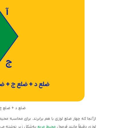
ضلع د + ضلع ج
لوزی دقیقاً مانند فرمول
محیط مربع
به‌شکل زیر نوشته می‌