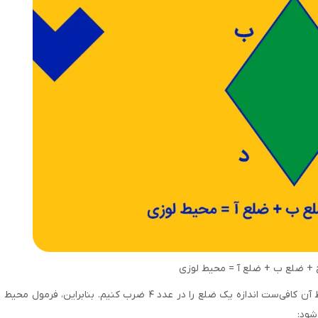
 + ضلع ب + ضلع آ = محیط لوزی
ازآنجا که چهار ضلع لوزی با هم برابرند، برای محاسبه محیط آن کافی‌ست اندازه یک ضلع را در عدد ۴ ضرب کنیم. بنابراین، فرمول محیط
شود: