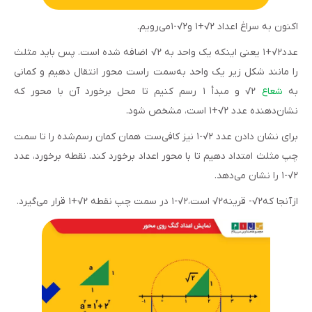
اکنون به سراغ اعداد ۲√+۱ و۲√-۱می‌رویم.
عدد۲√+۱ یعنی اینکه یک واحد به ۲√ اضافه شده است. پس باید مثلث
را مانند شکل زیر یک واحد به‌سمت راست محور انتقال دهیم و کمانی
به
شعاع
۲√ و مبدأ ۱ رسم کنیم تا محل برخورد آن با محور که
نشان‌دهنده عدد ۲√+۱ است، مشخص شود.
برای نشان دادن عدد ۲√-۱ نیز کافی‌ست همان کمان رسم‌شده را تا سمت
چپ مثلث امتداد دهیم تا با محور اعداد برخورد کند. نقطه برخورد، عدد
۲√-۱ را نشان می‌دهد.
ازآنجا که۲√- قرینه۲√ است،۲√-۱ در سمت چپ نقطه ۲√+۱ قرار می‌گیرد.