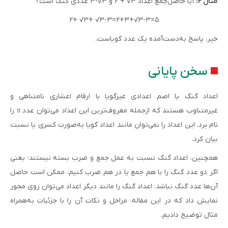
مثال ۲:
آیا حاصل‌جمع اعداد ۳√ + ۲ و ۳√-۳ عددی گنگ است؟
۲+ √۳+ √۳-۳=۲+۳+√۳-۳=۵
خیر، پاسخ به‌دست‌آمده یک عدد گویاست
.
سخن پایانی
اعداد گنگ یا اصم اعدادی غیرگویا با ارقام اعشاری نامتناهی و
غیرمتناوب هستند که ازجمله معروف‌ترین این اعداد می‌توان عدد π را
نام برد. این اعداد را نمی‌توان مانند اعداد گویا به‌صورت کسری یا نسبت
بیان کرد.
همچنین، اعداد گنگ نسبت به عمل جمع و ضرب بسته نیستند؛ یعنی
اگر دو عدد گنگ را با هم جمع یا در هم ضرب کنیم، ممکن است حاصل
آن‌ها عدد گنگ نباشد. اعداد گنگ را مانند دیگر اعداد می‌توان روی محور
نمایش داد که در این مقاله، مراحل و نکات آن را با جزئیات به‌همراه
مثال توضیح دادیم.