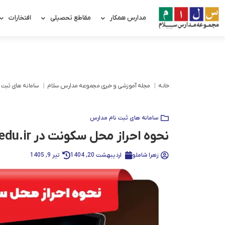
مدارس همکار
مقاطع تحصیلی
افتخارات
خانه
مجله آموزشی و خبری مجموعه مدارس سلام
سامانه های ثبت 
سامانه های ثبت نام مدارس
نحوه احراز محل سکونت در my.medu.ir | راهنمای گام به گام و تصویری
زهرا شاملو
اردیبهشت 20, 1404
تیر 9, 1405