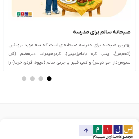
صبحانه سالم برای مدرسه
بهترین صبحانه برای مدرسه صبحانه‌ای است که سه مورد پروتئین
(تخم‌مرغ، پنیر، کره بادام‌زمینی)، کربوهیدرات دیرهضم (نان
سبوس‌دار، جو دوسر) و کمی فیبر یا چربی سالم (میوه، گردو، خرما) را
کنار هم داشته باشد. این ترکیب قند خون را یکنواخت نگه داشته و
بچه را تا زنگ تفریح دوم سیر نگه می‌دارد. اگر تغذیه یکی […]