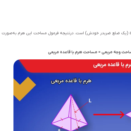
(یک ضلع ضربدر خودش) است. درنتیجه فرمول مساحت این هرم به‌صورت
حت وجه مربعی = مساحت هرم با قاعده مربعی