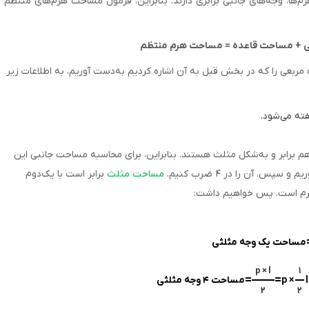
‌ها، وجه‌های جانبی برابری دارند. بنابراین، فرمول مساحت هرم‌های منتظم
ی + مساحت قاعده = مساحت هرم منتظم
مربعی را که در بخش قبل به آن اشاره کردیم به‌دست آوریم، به اطلاعات زیر
ته می‌شود.
هم برابر و به‌شکل مثلث هستند. بنابراین، برای محاسبه مساحت جانبی این
، آن را در ۴ ضرب کنیم.
مساحت مثلث
برابر است با یک‌دوم
هرم است. پس خواهیم داشت:
مساحت یک وجه مثلثی
p × l
۱
=
=
l
p ×
مساحت ۴ وجه مثلثی
۲
۲