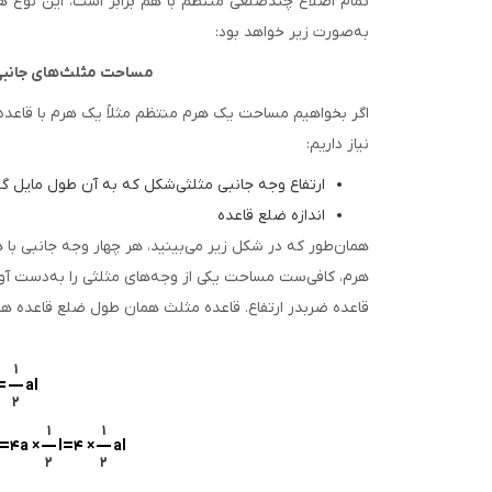
تمام اضلاع چندضلعی منتظم با هم برابر است، این نوع هرم
به‌صورت زیر خواهد بود:
مساحت مثلث‌های جانب
اگر بخواهیم مساحت یک هرم منتظم مثلاً یک هرم با قاعده 
نیاز داریم:
ارتفاع وجه جانبی مثلثی‌شکل که به آن طول مایل گف
اندازه ضلع قاعده
همان‌طور که در شکل زیر می‌بینید، هر چهار وجه جانبی با 
هرم، کافی‌ست مساحت یکی از وجه‌های مثلثی را به‌دست آوریم و سپس
قاعده ضربدر ارتفاع. قاعده مثلث همان طول ضلع قاعده 
۱
=
al
۲
۱
۱
=
=
۴a ×
l
۴ ×
al
۲
۲