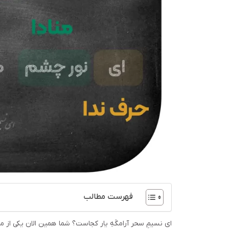
فهرست مطالب
ای نسیمِ سحر آرامگَهِ یار کجاست؟ شما همین‌ الان یکی از م