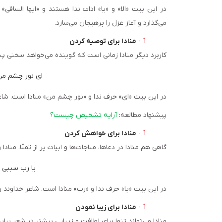
در این بیت «الا» و «یا» ادات ندا هستند و «ایها السا
می‌گذارد و آغاز غزل را پرهیجان می‌سازد.
منادا برای توصیه کردن
کاربرد دیگر منادا زمانی است که گوینده می‌خواهد سخنی پن
ای نور چشم من
در این بیت «ای» حرف ندا و «نور چشم من» منادا است. شاعر
پیشنهاد مطالعه:
آرایه تشخیص چیست؟
منادا برای خواهش کردن
گاهی هم منادا در دعاها، مناجات‌ها و ابیات پر از تمنّا، م
یا رب سببی س
در این بیت «یا» حرف ندا و «رب» منادا است. شاعر خداوند 
منادا برای زیبا نمودن
منادا می‌تواند تنها برای لطافت و زیبایی بیشتر در شعر بیای