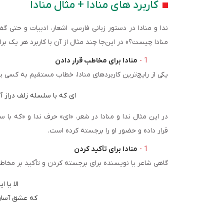
کاربرد های منادا + مثال منادا
ندا و منادا در دستور زبانی فارسی، اشعار، ادبیات و حتی گف
منادا چیست؟» در این‌جا چند مثال از آن با کاربرد هر یک برای
منادا برای مخاطب قرار دادن
یکی از رایج‌ترین کاربردهای منادا، خطاب مستقیم به کسی 
ای که با سلسله زلف دراز آمده‌ای        فرصتت باد که دیوانه‌نواز
در این مثال ندا و منادا در شعر، «ای» حرف ندا و «که با
قرار داده و حضور او را برجسته کرده است.
منادا برای تأکید کردن
گاهی شاعر یا نویسنده برای برجسته کردن و تأکید بر مخاطب، 
       الا یا ایها الساقی!       ادر کأساً و ناولها
که عشق آسان ن