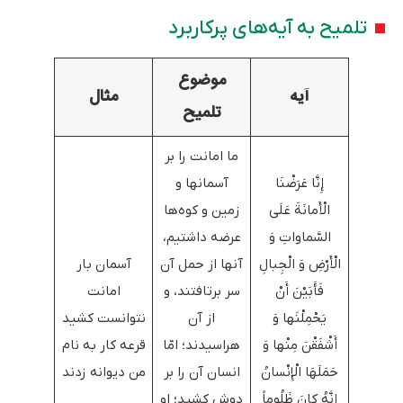
تلمیح به آیه‌های پرکاربرد
موضوع
آیه
مثال
تلمیح
ما امانت را بر
إِنَّا عَرَضْنَا
آسمانها و
الْأَمانَةَ عَلَى
زمین و کوه‌ها
السَّماواتِ وَ
عرضه داشتیم،
الْأَرْضِ وَ الْجِبالِ
آنها از حمل آن
آسمان بار
فَأَبَيْنَ أَنْ
سر برتافتند، و
امانت
يَحْمِلْنَها وَ
از آن
نتوانست کشید
أَشْفَقْنَ مِنْها وَ
هراسیدند؛ امّا
قرعه کار به نام
حَمَلَهَا الْإِنْسانُ
انسان آن را بر
من دیوانه زدند
إِنَّهُ كانَ ظَلُوماً
دوش کشید؛ او