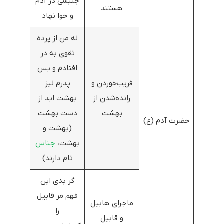
جنبشی در آدم
هستند
و حوا نهاد
نه من از پرده
تقوی به در
افتادم و بس
فریب‌خوردن و
پدرم نیز
رانده‌شدن از
بهشت ابد از
بهشت
دست بهشت
حضرت آدم (ع)
(بهشت و
بهشت،
جناس
تام دارند)
گر بدی این
فهم مر قابیل
ماجرای هابیل
را
و قابیل