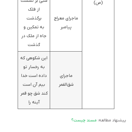
شبی بر نشست
(ص)
از فلک
ماجرای معراج
برگذشت
پیامبر
به تمکین و
جاه از ملک در
گذشت
این شکوهی که
به رخسار تو
ماجرای
داده است خدا
شق‌القمر
بیم آن است
کند شق چو قمر
آینه را
پیشنهاد مطالعه:
مسند چیست؟