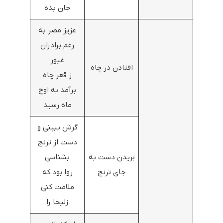
جان بده
عزیز مصر به
رغم برادران
غیور
افتادن در چاه
ز قعر چاه
برآمد به اوج
ماه رسید
گرش ببینی و
دست از ترنج
بریدن دست به
بشناسی
جای ترنج
روا بود که
ملامت کنی
زلیخا را