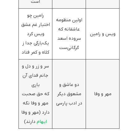
است
رامین چو
اولین منظومه
اختیار غم عشق
عاشقانه که
ویس و رامین
ویس کرد
سروده اسعد
یک‌بارگی جدا ز
گرگانی‌ست
کلاه و کمر فتاد
سر و زر و دل و
جانم فدای آن
دو عاشق و
یاری
مهر و وفا
مشعوق دیگر
که حق صحبت
در ادب پارسی
مهر و وفا نگه
دارد (مهر و وفا
ایهام
دارند)