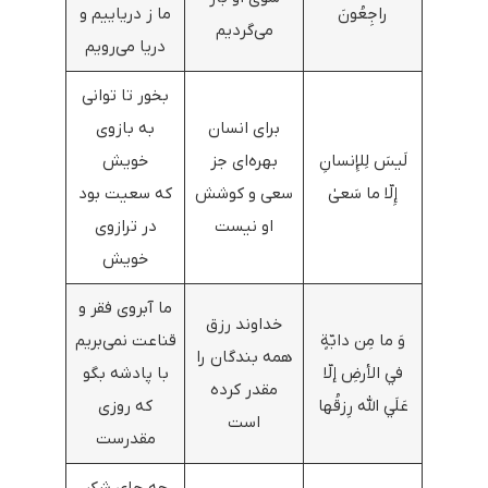
راجِعُونَ
ما ز دریاییم و
می‌گردیم
دریا می‌رویم
بخور تا توانی
برای انسان
به بازوی
لَيسَ لِلإِنسانِ
بهره‌ای جز
خویش
إِلّا ما سَعىٰ
سعی و کوشش
که سعیت بود
او نیست
در ترازوی
خویش
ما آبروی فقر و
خداوند رزق
وَ ما مِن دابّةٍ
قناعت نمی‌بریم
همه بندگان را
في الأرضِ إلّا
با پادشه بگو
مقدر کرده
عَلَي الله رِزقُها
که روزی
است
مقدرست
چه جاي شكر