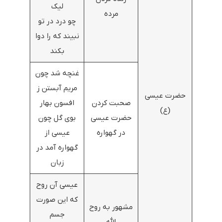
لیک
مرده
چو درد در تو
نبیند که را دوا
بکند
غنچه شد چون
مریم آبستن ز
حضرت عیسی
صحبت کردن
افسون بهار
(ع)
حضرت عیسی
بوی گل چون
در گهواره
عیسی از
گهواره آمد در
زبان
عیسی آن روح
که این صورت
مشهور به روح‌
جسم
الله