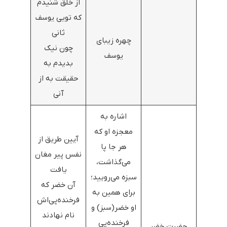
از خلق شنیدم
که تویی یوسف
ثانی
چهره زیبای
چون نیک
یوسف
بدیدم به
حقیقت به از
آنی
اشاره به
معجزه او که
آیین طریق از
هر جا پا
نفس پیر مغان
می‌گذاشت،
یافت
سبزه می‌رویید؛
آن خضر که
برای همین به
فرخنده‌پی‌اش
او خضر(سبز) و
نام نهادند
فرخنده‌پی
حضرت خضر