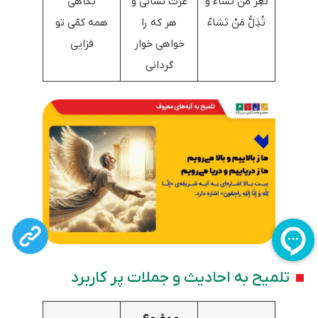
تُعِزُّ مَنْ تَشاءُ وَ
عزت نشانی و
بکاهی
تُذِلُّ مَنْ تَشاءُ
هر که را
همه کمّی تو
خواهی خوار
فزایی
گردانی
تلمیح به احادیث و جملات پر کاربرد