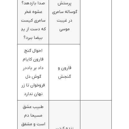
پرستش
صدا بازدهد؟
گوساله سامری
عشوه مَخر
در غیبت
سامری کیست
موسی
که دست از یدِ
بیضا ببرد؟
احوال گنج
قارون کایام
قارون و
داد بر باددر
گنجش
گوش دل
فروخوان تا زر
نهان ندارد
طبیب عشق
مسیحا دم
است و مشفق
زنده کردن