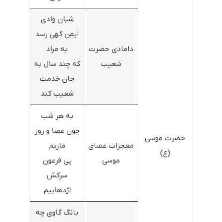
شبان وادی
ایمن گهی رسد
دامادی حضرت
به مراد
شعیب
که چند سال به
جان خدمت
شعیب کند
به هر شب
چون عصا و روز
حضرت موسی
معجزات عصای
ماریم
(ع)
موسی
پی فرعون
سرکش
اژدهاییم
بانگ گاوی چه