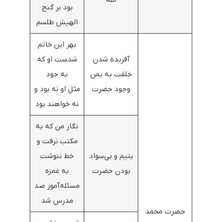
بود بر گنج
الهیش طلسم
بهر این خاتم
آفریده شدن
شدست او که
خلقت به یمن
به جود
وجود حضرت
مثل او نه بود و
نه خواهند بود
نگار من که به
مکتب نرفت و
یتیم و بی‌سواد
خط ننوشت
بودن حضرت
به غمزه
مسئله‌آموز صد
مدرس شد
حضرت محمد