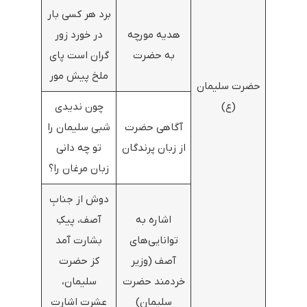
برد هر کسی بار
هدیه مورچه
در خورد زور
به حضرت
گران است پای
ملخ پیش مور
حضرت سلیمان
(ع)
چون ندیدی
آگاهی حضرت
شبی سلیمان را
از زبان پرندگان
تو چه دانی
زبان مرغان را؟
دوش از جنابِ
اشاره به
آصف، پیکِ
توانایی‌های
بشارت آمد
آصف (وزیر
کز حضرت
خردمند حضرت
سلیمان،
سلیمان)
عشرت اشارت