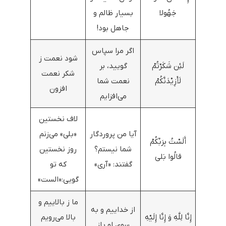
جَهُولا
بسیار ظالم و
جاهل بود!
اگر مرا سپاس
شود نعمت ز
لَئِن شَكَرْتُمْ
گویید، بر
شکر نعمت
لَأَزِيْدَنَّكُمْ
نعمت شما
افزون
می‌افزایم
لاف نخستین
آیا من پروردگار
«بلی» می‌زنم
أَلَسْتُ بِرَبِّكُمْ
شما نیستم؟
روز نخستین
قالُوا بَلى
گفتند: «آری»
که تو
گویی:«الست»
ما ز بالاییم و
از خداییم و به
إِنَّا لِلَّهِ وَ إِنَّا إِلَيْهِ
بالا می‌رویم
سوی او باز