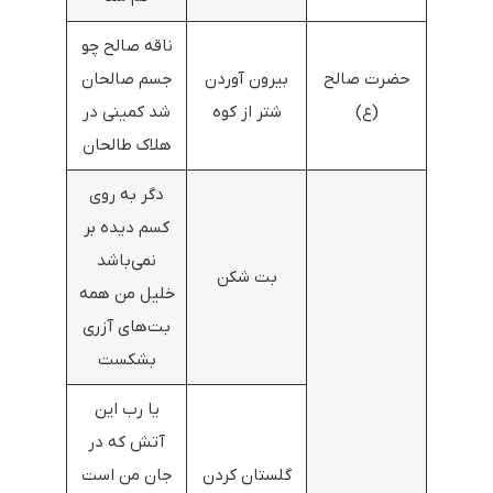
ناقه صالح چو
حضرت صالح
بیرون آوردن
جسم صالحان
(ع)
شتر از کوه
شد کمینی در
هلاک طالحان
دگر به روی
کسم دیده بر
نمی‌باشد
بت شکن
خلیل من همه
بت‌های آزری
بشکست
یا رب این
آتش که در
گلستان کردن
جان من است