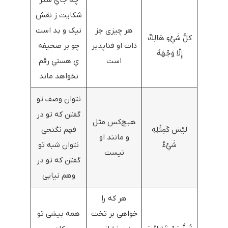
شكايت ز نقش
هر چیزی جز
نیک و بد است
کلُّ شَيْءٍ هَالِكٌ
ذات او فناپذیر
چو بر صحيفه
إِلَّا وَجْهَهُ
است
ي هستي رقم
نخواهد ماند
نتوان وصف تو
گفتن که تو در
هیچ‌کس مثل
لَيْسَ كَمِثْلِهِ
فهم نگنجی
و مانند او
شَيْ‌ءٌ
نتوان شبه تو
نیست
گفتن که تو در
وهم نیایی
هر که را
خواهی بر تخت
همه بیشی تو