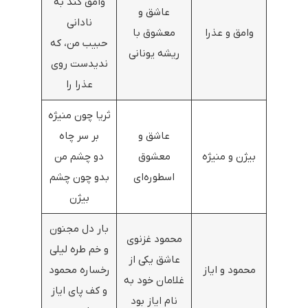
وامق کند به
عاشق و
نادانی
وامق و عذرا
معشوق با
حبیب من، که
ریشه یونانی
ندیدست روی
عذرا را
ثریا چون منیژه
عاشق و
بر سر چاه
بیژن و منیژه
معشوق
دو چشم من
اسطوره‌ای
بدو چون چشم
بیژن
بار دل مجنون
محمود غزنوی
و خم طره لیلی
عاشق یکی از
محمود و ایاز
رخساره محمود
غلامان خود به
و کف پای ایاز
نام ایاز بود