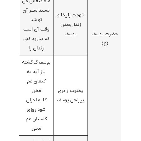
ماه کنعانی من
مسند مصر آن
تهمت زلیخا و
تو شد
زندان‌شدن
وقت آن است
حضرت یوسف
یوسف
که بدرود کنی
(ع)
زندان را
یوسف گم‌گشته
باز آید به
کنعان غم
یعقوب و بوی
مخور
پیراهن یوسف
کلبه احزان
شود روزی
گلستان غم
مخور