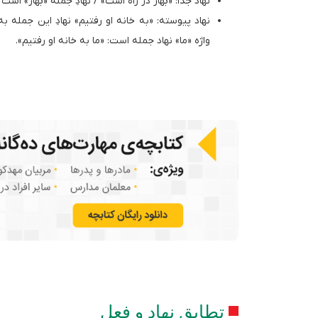
نهاد جدا: «بهار در راه است» / نهادِ جمله «بهار» ا
نهاد پیوسته: «به خانه او رفتیم» نهادِ این جمله
واژه «ما» نهاد جمله است: «ما به‌ خانه او رفتیم».
تطابق نهاد و فعل