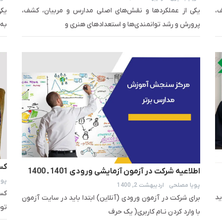
متوسطه
،
یکی از عملکردها و نقش‌های اصلی مدارس و مربیان، کشف،
یکی
پرورش و رشد توانمندی‌ها و استعدادهای هنری و
به 
اطلاعیه شرکت در آزمون آزمایشی ورودی 1401 ـ 1400
پوی
پر
پویا مصلحی
اردیبهشت 2, 1400
مجموعه مدارس سلام
جدید
برای شرکت در آزمون ورودی (آنلاین) ابتدا باید در سایت آزمون
توس
با وارد کردن نـام کاربری( یک حرف