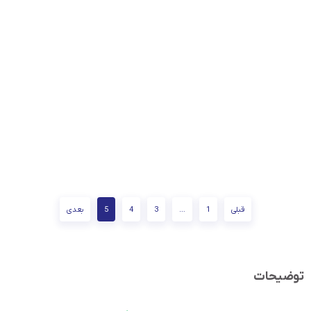
قبلی
1
…
3
4
5
بعدی
توضیحات