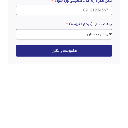
تلفن همراه (با اعداد انگلیسی وارد شود)
پایه تحصیلی (خودم / فرزندم)
عضویت رایگان