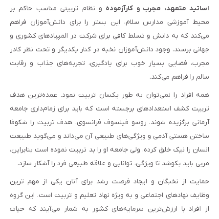
اساتید متعهد، مجرب و کارآزموده
و نظام تربیتی مناسب حاکم بر
محیط آموزشی مدارس سلام، این بستر را برای دانش‌آموزان فراهم
می‌کند که به دانش و تسلط کافی برای شرکت در المپیادهای کشوری و
جهانی برسند. وجود دانش‌آموزان نخبه در کنار یکدیگر و تحت نظر کادر
مجرب، فضایی بسیار خوب برای یادگیری، تجربه‌های جذاب و رقابت
سالم را فراهم می‌کند.
همه افراد را نمى‌توان به طور یکسان تربیت نمود. عمده‌ترین هدف
تربیت کشف استعدادهاى برجسته است که باید براى زمام‌دارى جامعه
آرمانى برگزیده شوند. روسو فیلسوف فرانسوى، هدف تربیت را شکوفا
ساختن هستى آدمى و ویژگى‌هاى طبیعى آن مى‌داند و مى‌گوید طبیعت
انسان را نیک خلق کرده، ولى جامعه او را بد تربیت نموده است بنابراین،
مربى باید بکوشد تا ویژگى، توانایى و علاقه طبیعى فرد را آشکار سازد.
حمایت از نخبگان و ایجاد فرصت رشد براى آنان یکى از مهم ترین
وظایف نهادهاى اجتماعى و به ویژه نهاد تعلیم و تربیت است. این گروه
از افراد با ارزش‌ترین سرمایه‌های کشور به شمار مى‌آیند که حیات