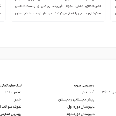
المپیادهای علمی نجوم، فیزیک، ریاضی و زیست‌شناسی
ک
سکوهای جهانی را فتح می‌کردند، این بار نوبت به دپارتمان
رباتیک و پژوهش رسید تا قدرت علمی خود را در شرق
ب
س
آسیا و در رقابت با قدرت‌های تکنولوژی جهان به رخ
ه
بکشد. بار دیگر تلاش‌های مستمر و شبانه‌روزی
دانش‌آموزان […]
ج
دسترسی سریع
لینک های کمکی
لاک ۳۶
ثبت نام
تماس با ما
پیش دبستانی و دبستان
اخبار
دبیرستان دوره اول
نمونه سوالات ا
دبیرستان دوره دوم
بهترین مدارس