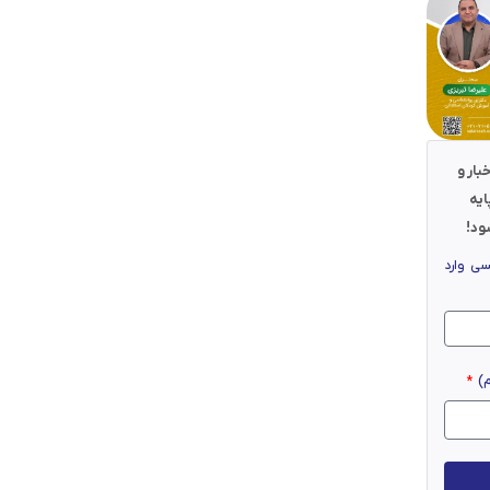
بار و
ایه
ود!
سی وارد
م)