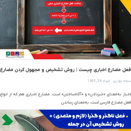
فعل مضارع اخباری چیست | روش تشخیص و مجهول کردن مضارع
اخباری
سجاد نوذری
مرداد 24, 1403
اِخبار به‌معنای «خبردادن» و «آگاه‌ساختن» است. مضارع اِخباری هم که از انواع
فعل مضارع فارسی است، به‌معنای رساندن