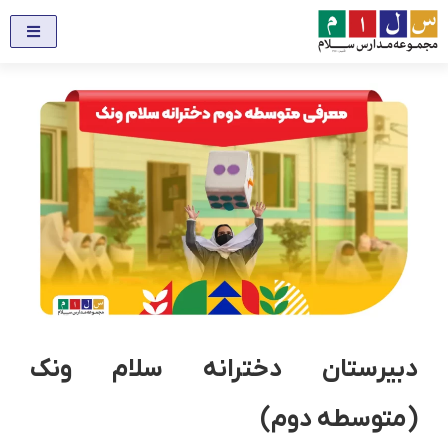
دبیرستان دخترانه سلام ونک
(متوسطه دوم)