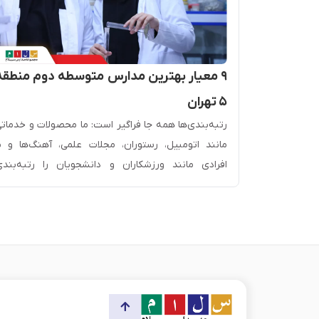
وم منطقه
۹ معیار بهترین مدارس متوسطه دوم منطقه
۵ تهران
ه می‌رفت و
رتبه­‌بندی‌ها همه جا فراگیر است: ما محصولات و خدمات
اما امروزه
مانند اتومبیل، رستوران، مجلات علمی، آهنگ‌ها و ی
نده فرزندان
افرادی مانند ورزشکاران و دانشجویان را رتبه­‌بند
قی، زبان و
می‌کنیم. ارزیابی موسسات آموزشی و مدارس نیز از
قت زیادی به
اهمیت ویژه‌ای برخوردار است زیرا در انتخاب بهتری
 تحصیلی و
مدرسه برای فرزندمان تعیین‌­کننده است. رتبه‌­بندی
اعتبار مدارس را تعیین می‌کند و راهنمای خوبی در […]