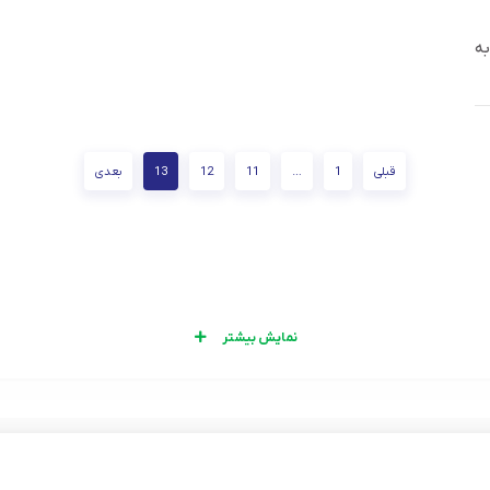
به
قبلی
1
…
11
12
13
بعدی
نمایش بیشتر